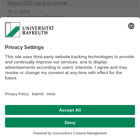
Neues NGS-Gerät im Keylab
29.11.2019
European Sorbus Evolution
19.08.2019
​Collaborative Research Centre 1357 ​Microplastics
Verantwortlich für die Redaktion:
PD Dr. Alfons Weig
Datenschutzerklärung
Impressum
Hausordnung
Sitemap
Kontakt
Barrierefreiheitserklärung